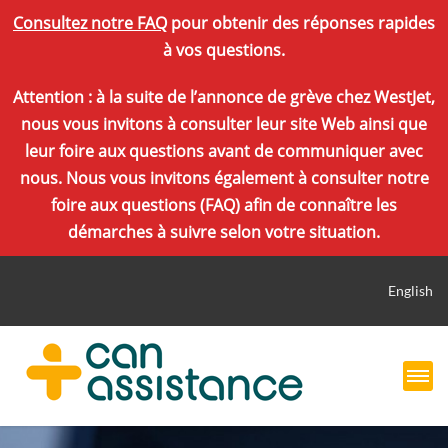
Consultez notre FAQ
pour obtenir des réponses rapides
à vos questions.
Attention : à la suite de l’annonce de grève chez WestJet,
nous vous invitons à consulter leur site Web ainsi que
leur foire aux questions avant de communiquer avec
nous. Nous vous invitons également à consulter notre
foire aux questions (FAQ) afin de connaître les
démarches à suivre selon votre situation.
English