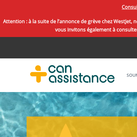
Consul
Attention : à la suite de l’annonce de grève chez WestJet
vous invitons également à consulter
SOU