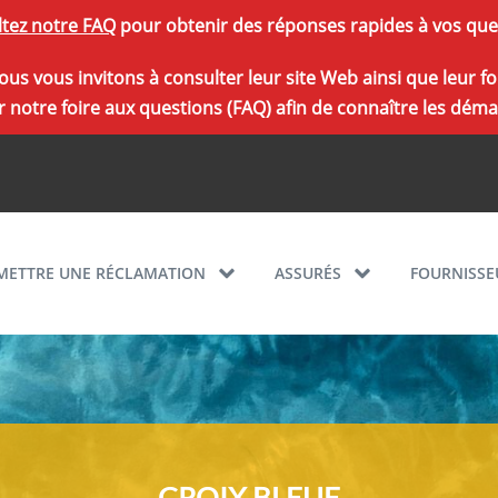
tez notre FAQ
pour obtenir des réponses rapides à vos que
, nous vous invitons à consulter leur site Web ainsi que leu
 notre foire aux questions (FAQ) afin de connaître les démar
METTRE UNE RÉCLAMATION
ASSURÉS
FOURNISSE
CROIX BLEUE