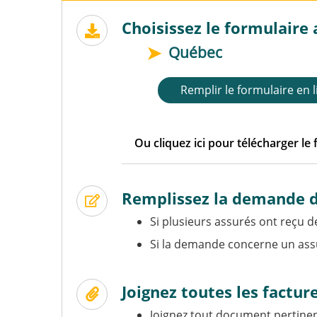
Choisissez le formulaire 
Québec
Remplir le formulaire en 
Ou cliquez ici pour télécharger le
Demande de règlement d'assur
Demande de règlement d'assur
Remplissez la demande de
Demande de règlement d'assu
Si plusieurs assurés ont reçu 
Demande de règlement d'assur
Si la demande concerne un assuré
Demande de règlement d'assu
Demande de règlement d'assur
Demande de règlement d'assur
Joignez toutes les facture
Demande de règlement d'assur
Joignez tout document pertinen