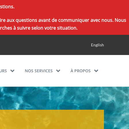
stions.
r foire aux questions avant de communiquer avec nous. Nous
ches à suivre selon votre situation.
English
URS
NOS SERVICES
À PROPOS