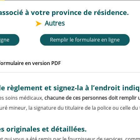
associé à votre province de résidence.
Autres
ligne
Remplir le formulaire en ligne
 formulaire en version PDF
ance voyage - Alberta
ance voyage - Colombie-Britannique
 règlement et signez-la à l’endroit indiq
rance voyage - Manitoba
des soins médicaux,
chacune de ces personnes doit remplir u
ance voyage - Ontario
 mineur, la signature du titulaire de la police ou celle du 
rance voyage - Québec
ance voyage - Terre-Neuve-et-Labrador
ance voyage - Autres
s originales et détaillées.
ance voyage - Visiteur au Canada
t qui vous a été remis par le fournisseur de services, com