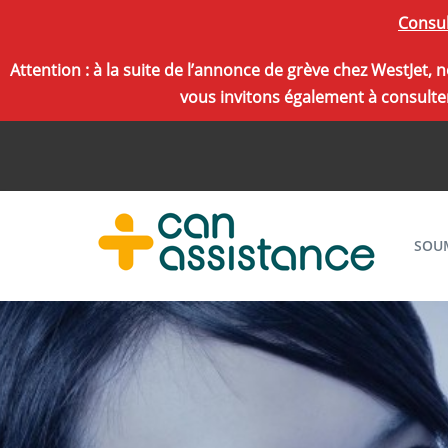
Consul
Attention : à la suite de l’annonce de grève chez WestJet
vous invitons également à consulter
SOU